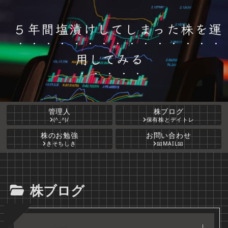
５年間塩漬けしてしまった株を運
用してみる
管理人
株ブログ
(^_^)/
保有株とデイトレ
株のお勉強
お問い合わせ
きそちしき
📧MAIL📧
株ブログ