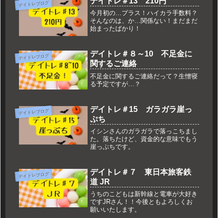
デイトレ＃13 210円
デイトレブログ
今月初の…プラス！ハイカラ手数料？
そんなのは、か…関係ない！まだまだ
始まったばかり！
デイトレ＃８～10 不足金に
デイトレブログ
関するご連絡
不足金に関するご連絡だって？生憎寝
る予定ですが…？
デイトレ＃15 ガラガラ崖っ
デイトレブログ
ぷち
イシンさんのガラガラで落っこちまし
た。落ちたけど、資金的な意味でもう
崖っぷちです。
デイトレ＃７ 東日本旅客鉄
デイトレブログ
道 JR
うちのこどもは新幹線と電車が大好き
ですJRさん！！今後ともよろしくお
願いいたします。