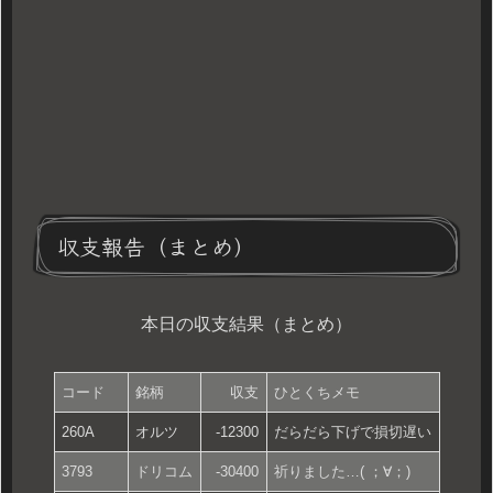
収支報告（まとめ）
本日の収支結果（まとめ）
コード
銘柄
収支
ひとくちメモ
260A
オルツ
-12300
だらだら下げで損切遅い
3793
ドリコム
-30400
祈りました…( ；∀；)