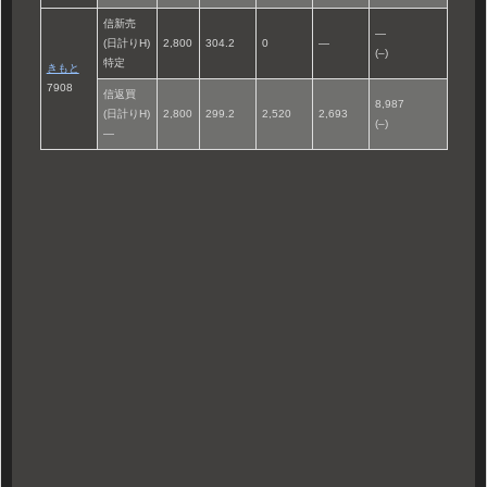
信新売
—
(日計りH)
2,800
304.2
0
—
(–)
特定
きもと
7908
信返買
8,987
(日計りH)
2,800
299.2
2,520
2,693
(–)
—