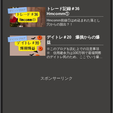
トレード記録＃36
デイトレブログ
Hmcomm①
Hmcomm前線①はめ込まれた落とし
穴からの脱出？！
デイトレ＃20 爆損からの爆
デイトレブログ
益
※このブログを読む上での注意事項
※ 信用建余力は100万弱で退場間際
のデイトレ民のため、ここでいう爆損
や爆益の金額は数万円のお話になりま
す。
スポンサーリンク