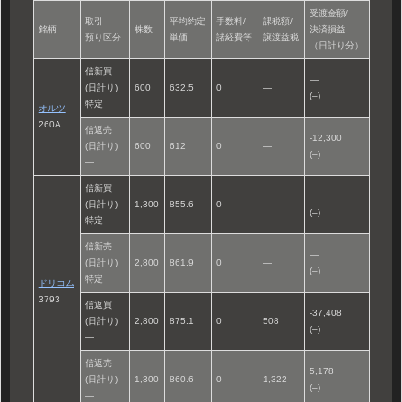
受渡金額/
取引
平均約定
手数料/
課税額/
銘柄
株数
決済損益
預り区分
単価
諸経費等
譲渡益税
（日計り分）
信新買
—
(日計り)
600
632.5
0
—
(–)
特定
オルツ
260A
信返売
-12,300
(日計り)
600
612
0
—
(–)
—
信新買
—
(日計り)
1,300
855.6
0
—
(–)
特定
信新売
—
(日計り)
2,800
861.9
0
—
(–)
特定
ドリコム
3793
信返買
-37,408
(日計り)
2,800
875.1
0
508
(–)
—
信返売
5,178
(日計り)
1,300
860.6
0
1,322
(–)
—