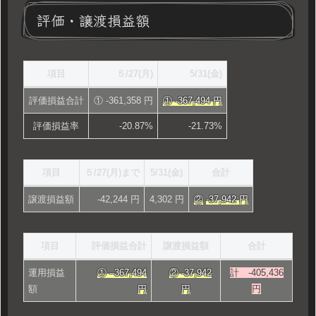
評価・譲渡損益額
項目
５/27(月)
5/31(金)
評価損益合計
① -361,358 円
① -367,494 円
評価損益率
-20.87%
-21.73%
項目
５/27(月)まで
5/31(金)
合計
譲渡損益額
-42,244 円
4,302 円
②
-37,942 円
項目
評価損益合計
譲渡損益額
合計
運用損益
① –
367,494
②
-37,942
計 -405,436
額
円
円
円