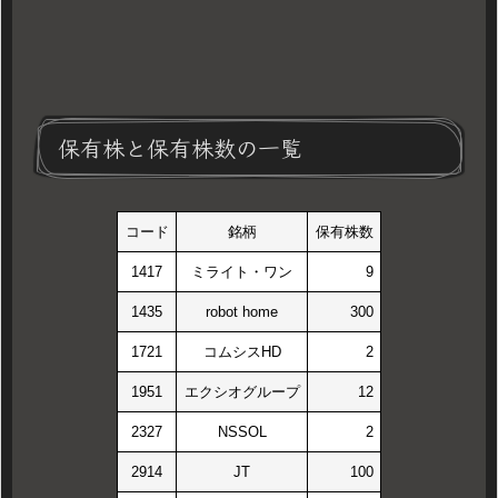
保有株と保有株数の一覧
コード
銘柄
保有株数
1417
ミライト・ワン
9
1435
robot home
300
1721
コムシスHD
2
1951
エクシオグループ
12
2327
NSSOL
2
2914
JT
100