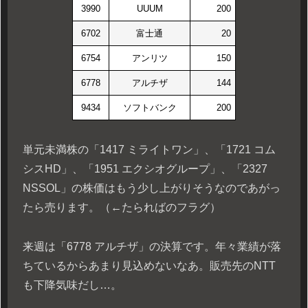
3990
UUUM
200
6702
富士通
20
6754
アンリツ
150
6778
アルチザ
144
9434
ソフトバンク
200
単元未満株の「1417 ミライトワン」、「1721 コム
シスHD」、「1951 エクシオグループ」、「2327
NSSOL」の株価はもう少し上がりそうなのであがっ
たら売ります。（←たらればのフラグ）
来週は「6778 アルチザ」の決算です。年々業績が落
ちているからあまり見込めないなあ。販売先のNTT
も下降気味だし…。