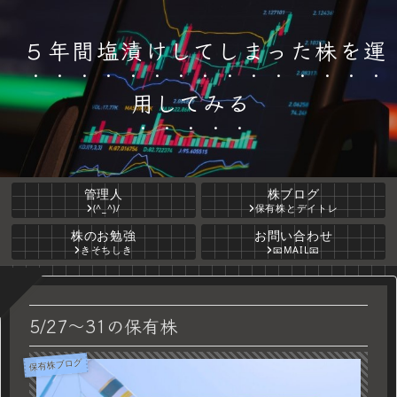
５年間塩漬けしてしまった株を運
用してみる
管理人
株ブログ
(^_^)/
保有株とデイトレ
株のお勉強
お問い合わせ
きそちしき
📧MAIL📧
5/27～31の保有株
保有株ブログ