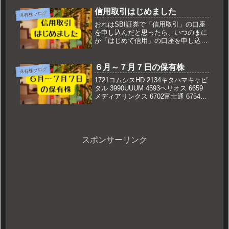
信用取引はじめました
保有株ブログ
おれはSBI証券で「信用取引」の口座
を申し込んだと思ったら、いつのまに
か「はじめて信用」の口座を申し込ん
でいた。何を言っているのかわからね
ーと思うがおれも何をされたのかわか
らなかった…
６月～７月７日の保有株
保有株ブログ
1721コムシスHD 2134キタハマキャピ
タル 3990UUUM 4593ヘリオス 6659
メディアリンクス 6702富士通 6754ア
ンリツ 6778アルチザ 7011三菱重工業
9434ソフトバンク
スポンサーリンク