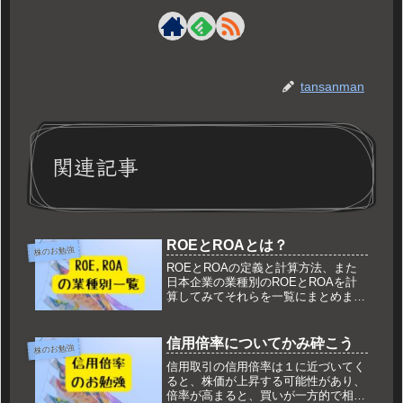
tansanman
関連記事
ROEとROAとは？
株のお勉強
ROEとROAの定義と計算方法、また
日本企業の業種別のROEとROAを計
算してみてそれらを一覧にまとめまし
た。株式投資の参考にどうそ！
信用倍率についてかみ砕こう
株のお勉強
信用取引の信用倍率は１に近づいてく
ると、株価が上昇する可能性があり、
倍率が高まると、買いが一方的で相場