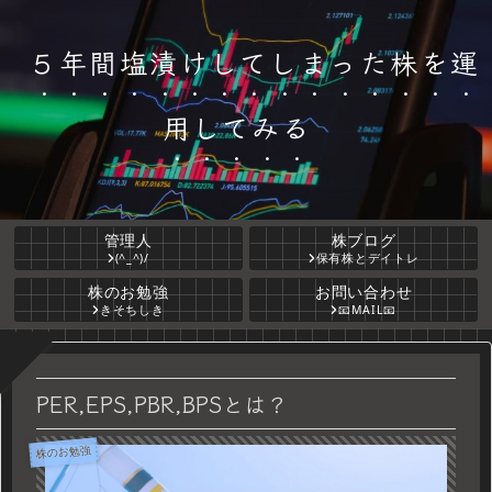
５年間塩漬けしてしまった株を運
用してみる
管理人
株ブログ
(^_^)/
保有株とデイトレ
株のお勉強
お問い合わせ
きそちしき
📧MAIL📧
PER,EPS,PBR,BPSとは？
株のお勉強