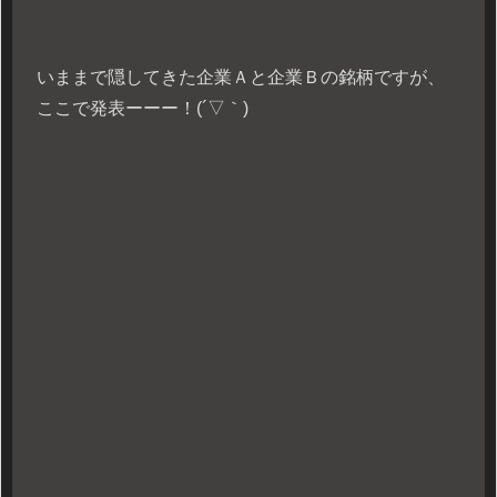
いままで隠してきた企業Ａと企業Ｂの銘柄ですが、
ここで発表ーーー！(´▽｀)