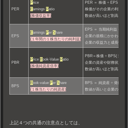
P
rice
PER ＝ 株価 ÷ EPS
PER
E
arnings
R
atio
株価がその企業の利益の
(株価収益率)
数値が高いほど割高、低
EPS ＝ 当期純利益 ÷ 
E
arnings
P
er
S
hare
EPS
企業の規模にかかわらず
(１年間の１株当たりの純利益)
企業の収益力と成長性は
PBR＝株価 ÷ BPS(１
P
rice
B
ook-Value
R
atio
PBR
企業の資産や財務状態か
(株価純資産倍率)
数値が高いほど割高、低
B
ook-value
P
er
S
hare
BPS ＝ 純資産 ÷ 発行済
BPS
(１株当たりの純資産)
数値が高いと企業の安定
上記４つの共通の注意点としては、